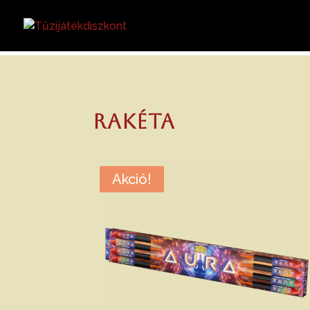
Rakéta
Akció!
Akció!