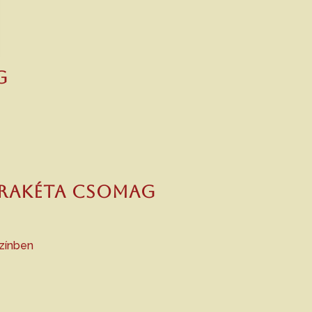
g
 rakéta csomag
színben