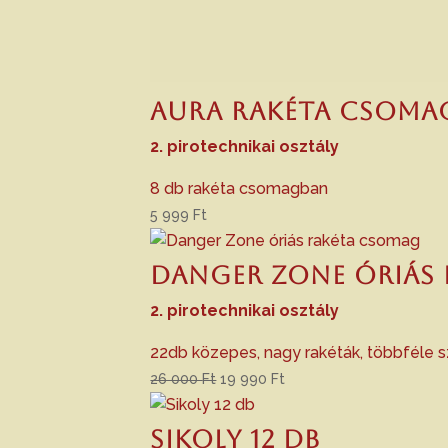
AURA rakéta csoma
2. pirotechnikai osztály
8 db rakéta csomagban
5 999
Ft
Danger Zone óriás
2. pirotechnikai osztály
22db közepes, nagy rakéták, többféle 
Original
Current
26 000
Ft
19 990
Ft
price
price
was:
is:
Sikoly 12 db