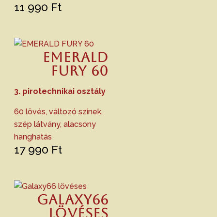
11 990
Ft
EMERALD
FURY 60
3. pirotechnikai osztály
60 lövés, változó színek,
szép látvány, alacsony
hanghatás
17 990
Ft
Galaxy66
lövéses