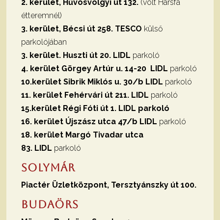
2. kerület, Hűvösvölgyi út 132.
(volt Hársfa
étteremnél)
3. kerület, Bécsi út 258. TESCO
külső
parkolójában
3. kerület. Huszti út 20. LIDL
parkoló
4. kerület Görgey Artúr u. 14-20
LIDL
parkoló
10.kerület Sibrik Miklós u. 30/b
LIDL
parkoló
11. kerület Fehérvári út 211. LIDL
parkoló
15.kerület Régi Fóti út 1. LIDL parkoló
16. kerület Újszász utca 47/b LIDL
parkoló
18. kerület Margó Tivadar utca
83.
LIDL
parkoló
Solymár
Piactér Üzletközpont, Tersztyánszky út 100.
Budaörs