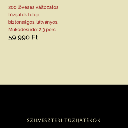
200 lövéses változatos
tűzijáték telep,
biztonságos, látványos.
Működési idő: 2,3 perc
59 990
Ft
Szilveszteri tűzijátékok