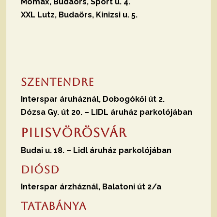
Mömax, Budaörs, Sport u. 4.
XXL Lutz, Budaörs, Kinizsi u. 5.
Szentendre
Interspar áruháznál, Dobogókői út 2.
Dózsa Gy. út 20. –
LIDL áruház parkolójában
Pilisvörösvár
Budai u. 18. – Lidl áruház parkolójában
Diósd
Interspar árzháznál, Balatoni út 2/a
Tatabánya