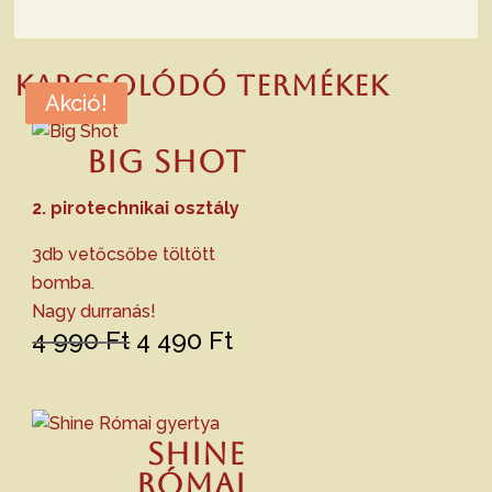
Kapcsolódó termékek
Akció!
Akció!
Big Shot
2. pirotechnikai osztály
3db vetőcsőbe töltött
bomba.
Nagy durranás!
Original
Current
4 990
Ft
4 490
Ft
price
price
was:
is:
4
4
Shine
990 Ft.
490 Ft.
Római