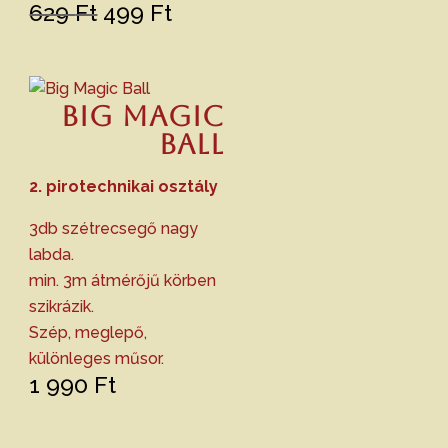
Original
Current
629
Ft
499
Ft
price
price
was:
is:
629 Ft.
499 Ft.
Big Magic
Ball
2. pirotechnikai osztály
3db szétrecsegő nagy
labda.
min. 3m átmérőjű körben
szikrázik.
Szép, meglepő,
különleges műsor.
1 990
Ft