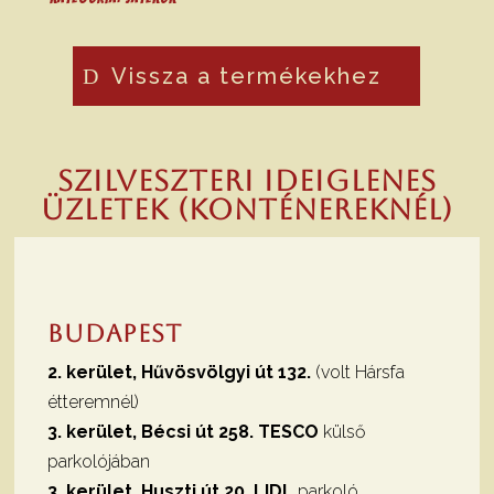
2
1
990 Ft.
490 Ft.
Vissza a termékekhez
Szilveszteri ideiglenes
üzletek (konténereknél)
Budapest
2. kerület, Hűvösvölgyi út 132.
(volt Hársfa
étteremnél)
3. kerület, Bécsi út 258. TESCO
külső
parkolójában
3. kerület. Huszti út 20. LIDL
parkoló