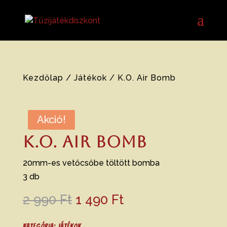
Kezdőlap
/
Játékok
/ K.O. Air Bomb
Akció!
K.O. Air Bomb
20mm-es vetőcsőbe töltött bomba
3 db
Original
Current
2 990
Ft
1 490
Ft
price
price
was:
is:
Kategória:
Játékok