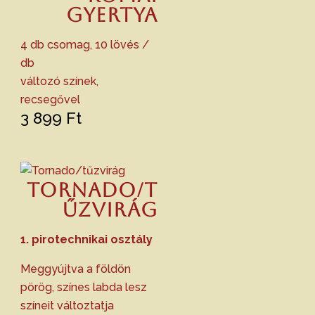
gyertya
4 db csomag, 10 lövés /
db
változó színek,
recsegővel
3 899
Ft
Tornado/t
űzvirág
1. pirotechnikai osztály
Meggyújtva a földön
pörög, színes labda lesz
színeit változtatja