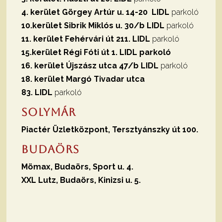
4. kerület Görgey Artúr u. 14-20
LIDL
parkoló
10.kerület Sibrik Miklós u. 30/b
LIDL
parkoló
11. kerület Fehérvári út 211. LIDL
parkoló
15.kerület Régi Fóti út 1. LIDL parkoló
16. kerület Újszász utca 47/b LIDL
parkoló
18. kerület Margó Tivadar utca
83.
LIDL
parkoló
Solymár
Piactér Üzletközpont, Tersztyánszky út 100.
Budaörs
Mömax, Budaörs, Sport u. 4.
XXL Lutz, Budaörs, Kinizsi u. 5.