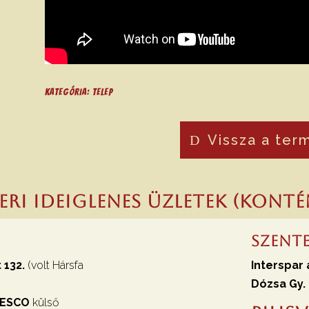
Kategória:
Telep
Vissza a ter
teri ideiglenes üzletek (konté
Szent
 132.
(volt Hársfa
Interspar 
Dózsa Gy. 
 TESCO
külső