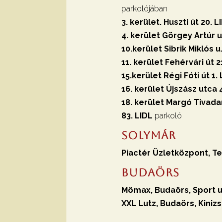
parkolójában
3. kerület. Huszti út 20. L
4. kerület Görgey Artúr u
10.kerület Sibrik Miklós u
11. kerület Fehérvári út 2
15.kerület Régi Fóti út 1.
16. kerület Újszász utca
18. kerület Margó Tivada
83.
LIDL
parkoló
Solymár
Piactér Üzletközpont, Te
Budaörs
Mömax, Budaörs, Sport u.
XXL Lutz, Budaörs, Kinizsi