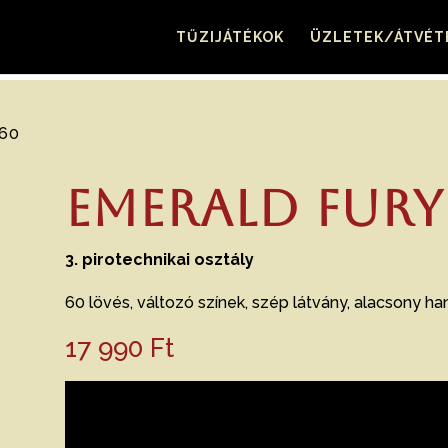
TŰZIJÁTÉKOK
ÜZLETEK/ÁTVÉT
60
EMERALD FURY
3. pirotechnikai osztály
60 lövés, változó színek, szép látvány, alacsony h
17 990
Ft