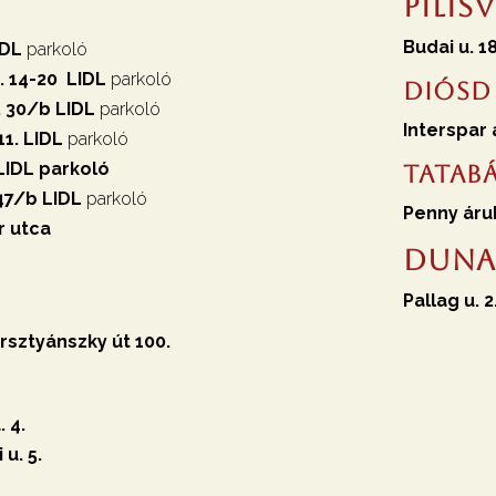
Pili
Budai u. 1
IDL
parkoló
. 14-20
LIDL
parkoló
Diósd
. 30/b
LIDL
parkoló
Interspar 
11. LIDL
parkoló
 LIDL parkoló
Tatab
 47/b LIDL
parkoló
Penny áruh
r utca
Duna
Pallag u. 
rsztyánszky út 100.
 4.
 u. 5.