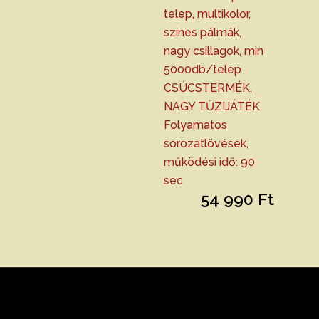
telep, multikolor,
színes pálmák,
nagy csillagok, min
5000db/telep
CSÚCSTERMÉK,
NAGY TŰZIJÁTÉK
Folyamatos
sorozatlövések,
működési idő: 90
sec
54 990
Ft