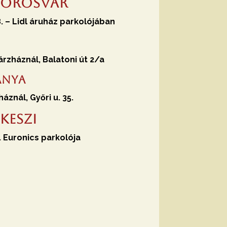
svörösvár
8. – Lidl áruház parkolójában
árzháznál, Balatoni út 2/a
ánya
áznál, Győri u. 35.
keszi
2. Euronics parkolója