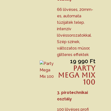
66 lövéses, 20mm-
es, automata
tűzijáték telep.
intenzív
lövéssorozatokkal.
Szép színek,
változatos műsor,
glitteres effektek
19 990
Ft
Party
Mega Mix
100
3. pirotechnikai
osztály
100 lövéses profi