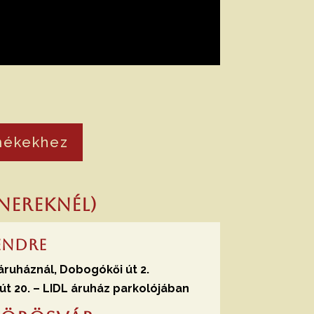
mékekhez
nereknél)
endre
áruháznál, Dobogókői út 2.
út 20. –
LIDL áruház parkolójában