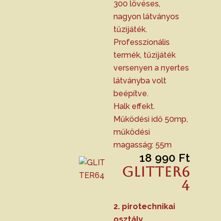
300 lövéses,
990 Ft
nagyon látványos
tűzijáték.
Professzionális
termék, tűzijáték
versenyen a nyertes
látványba volt
beépítve.
Halk effekt.
Működési idő 50mp,
működési
magasság: 55m
18 990
Ft
GLITTER6
4
2. pirotechnikai
osztály