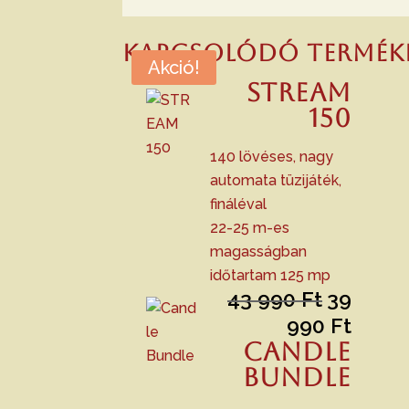
Kapcsolódó termék
Akció!
STREAM
150
140 lövéses, nagy
automata tüzijáték,
fináléval
22-25 m-es
magasságban
időtartam 125 mp
43 990
Ft
39
Original
price
990
Ft
Curre
was:
Candle
price
43
is:
Bundle
990 Ft.
39