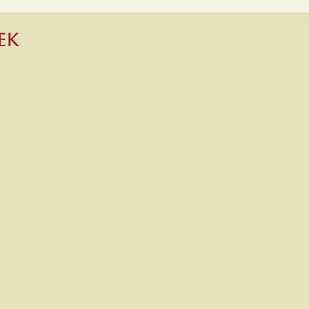
ek
nt